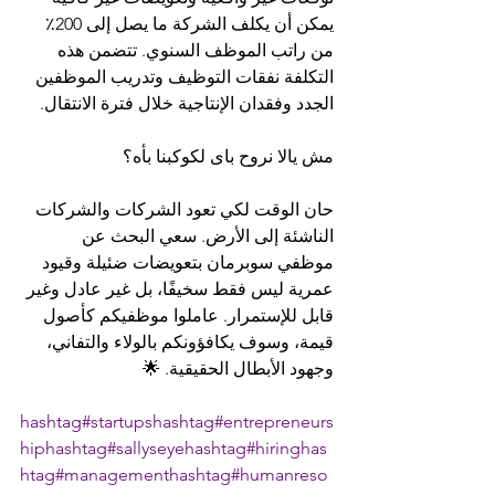
يمكن أن يكلف الشركة ما يصل إلى 200٪ 
من راتب الموظف السنوي. تتضمن هذه 
التكلفة نفقات التوظيف وتدريب الموظفين 
الجدد وفقدان الإنتاجية خلال فترة الانتقال.
مش يالا نروح باى لكوكبنا بأه؟
حان الوقت لكي تعود الشركات والشركات 
الناشئة إلى الأرض. سعي البحث عن 
موظفي سوبرمان بتعويضات ضئيلة وقيود 
عمرية ليس فقط سخيفًا، بل غير عادل وغير 
قابل للإستمرار. عاملوا موظفيكم كأصول 
قيمة، وسوف يكافؤونكم بالولاء والتفاني، 
وجهود الأبطال الحقيقية. 🌟
hashtag#startups
hashtag#entrepreneurs
hip
hashtag#sallyseye
hashtag#hiring
has
htag#management
hashtag#humanreso