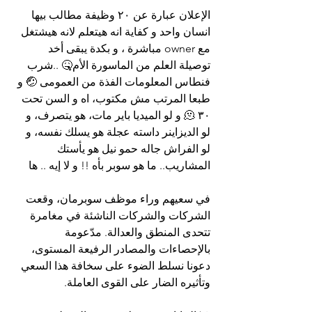
الإعلان عبارة عن ٢٠ وظيفة مطالب بيها 
انسان واحد و كفاية انه هيتعلم لانه هيشتغل 
مع owner مباشرة ، و بكدة يبقى أخد 
توصيلة العلم من الماسورة الأم🤒 ..شرب 
فنطاس المعلومات الفذة من العمومى 🤕 و 
طبعا المرتب مش مكتوب، اه و السن تحت 
٣٠ 🫠 و لو الميديا باير مات، هو يتصرف، و 
لو الديزاينر داسته عجلة هو يسلك نفسه، و 
لو الفراش جاله حمو نيل هو يأستك 
المشاريب.. ما هو سوبر بأه !! و لا إيه .. ها
في سعيهم وراء موظف سوبرمان، وقعت 
الشركات والشركات الناشئة في مغامرة 
تتحدى المنطق والعدالة. مدّعومة 
بالإحصاءات والمصادر الرفيعة المستوى، 
دعونا نسلط الضوء على سخافة هذا السعي 
وتأثيره الضار على القوى العاملة.