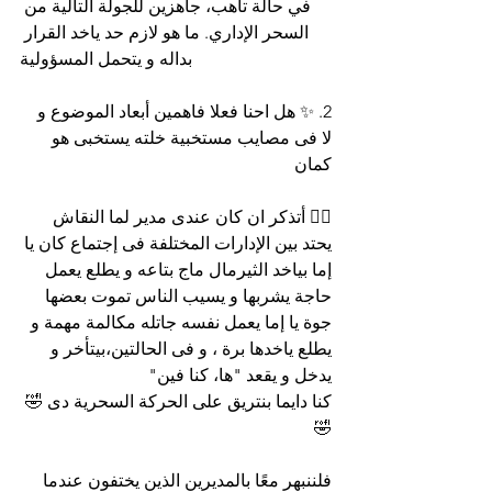
في حالة تأهب، جاهزين للجولة التالية من 
السحر الإداري. ما هو لازم حد ياخد القرار 
بداله و يتحمل المسؤولية
2. ✨ هل احنا فعلا فاهمين أبعاد الموضوع و 
لا فى مصايب مستخبية خلته يستخبى هو 
كمان
🧙‍♂️ أتذكر ان كان عندى مدير لما النقاش 
يحتد بين الإدارات المختلفة فى إجتماع كان يا 
إما بياخد الثيرمال ماج بتاعه و يطلع يعمل 
حاجة يشربها و يسيب الناس تموت بعضها 
جوة يا إما يعمل نفسه جاتله مكالمة مهمة و 
يطلع ياخدها برة ، و فى الحالتين،بيتأخر و 
يدخل و يقعد "ها، كنا فين"
كنا دايما بنتريق على الحركة السحرية دى 🤣
🤣
فلننبهر معًا بالمديرين الذين يختفون عندما 