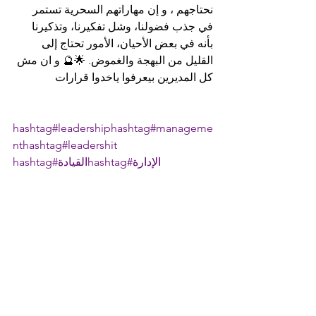
نحتاجهم ، و إن مهاراتهم السحرية تستمر 
في جذب فضولنا، وشل تفكيرنا، وتذكيرنا 
بأنه في بعض الأحيان، الأمور تحتاج إلى 
القليل من البهجة والغموض. 🌟🔮 و ان مش 
كل المديرين بيعرفوا ياخدوا قرارات
hashtag#leadership
hashtag#manageme
nt
hashtag#leadershit
hashtag#الإدارة
hashtag#القيادة