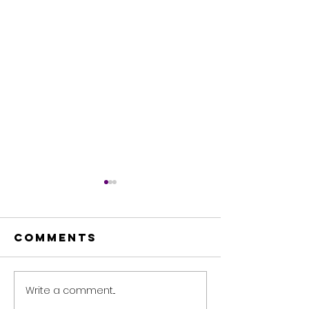
Comments
Write a comment...
🌟 The Magic
Leverag