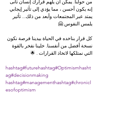
من حولنا. يمكن أن يلهم قرارك إنسان تانى 
إنه يكون أحسن ، مما يؤدي إلى تأثير إيجابي 
يمتد عبر المجتمعات وأبعد من ذلك... تأثير 
يلمس النفوس 🤗
كل قرار بناخده في الحياة بيدينا فرصة نكون 
نسخة أفضل من أنفسنا. خلينا نفخر بالقوة 
التي نمتلكها لاتخاذ القرارات . 🌟
hashtag#future
hashtag#Optimism
hasht
ag#decisionmaking
hashtag#management
hashtag#chronicl
esofoptimism