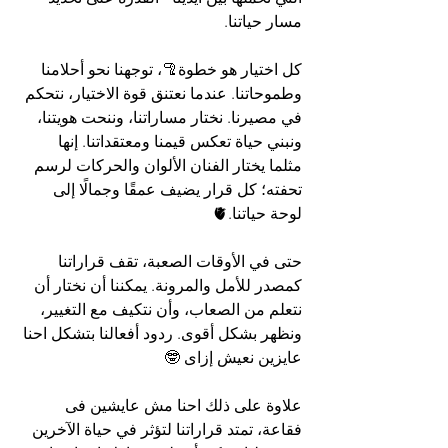
مسار حياتنا.
كل اختيار هو خطوة🦿، توجهنا نحو أحلامنا 
وطموحاتنا. عندما نعتنق قوة الاختيار، نتحكم 
في مصيرنا. نختار مساراتنا، وننحت هويتنا، 
ونبني حياة تعكس قيمنا ومعتقداتنا. إنها 
مثلما يختار الفنان الألوان والحركات لرسم 
تحفته؛ كل قرار يضيف عمقًا وجمالًا إلى 
لوحة حياتنا.🫀
حتى في الأوقات الصعبة، تقف قراراتنا 
كمصدر للأمل والمرونة. يمكننا أن نختار أن 
نتعلم من الصعاب، وأن نتكيف مع التغيير، 
ونظهر بشكل أقوى. ردود أفعالنا بتشكل احنا 
عايزين نعيش إزاى 🤓
علاوة على ذلك احنا مش عايشين فى 
فقاعة، تمتد قراراتنا لتؤثر في حياة الآخرين 